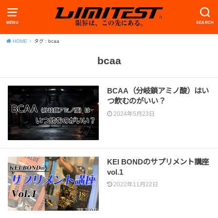
MENU
SEARCH
HOME
タグ : bcaa
bcaa
BCAA（分岐鎖アミノ酸）はい
つ飲むのがいい？
2024年5月23日
KEI BONDのサプリメント講座
vol.1
2022年11月22日