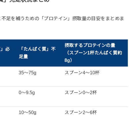
と不足を補うための「プロテイン」摂取量の目安をまとめま
摂取するプロテインの量
質」必
「たんぱく質」不
（スプーン1杯たんぱく質約
足量
8g）
35〜75g
スプーン4〜10杯
0〜9.5g
スプーン0〜2杯
10〜50g
スプーン2〜6杯