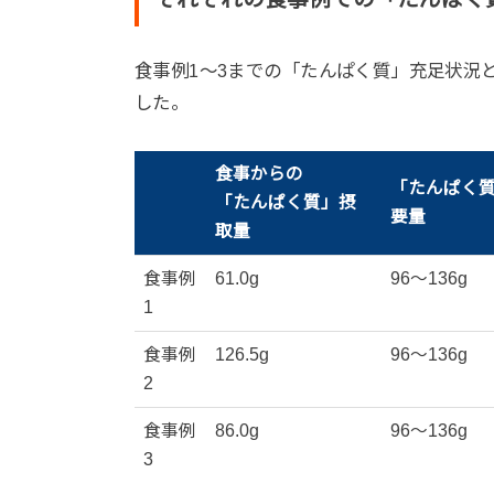
食事例1〜3までの「たんぱく質」充足状況
した。
食事からの
「たんぱく
「たんぱく質」摂
要量
取量
食事例
61.0g
96〜136g
1
食事例
126.5g
96〜136g
2
食事例
86.0g
96〜136g
3