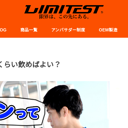
LOG
商品一覧
アンバサダー制度
OEM製造
スポーツ
レシピ
食事と栄養
サポート
くらい飲めばよい？