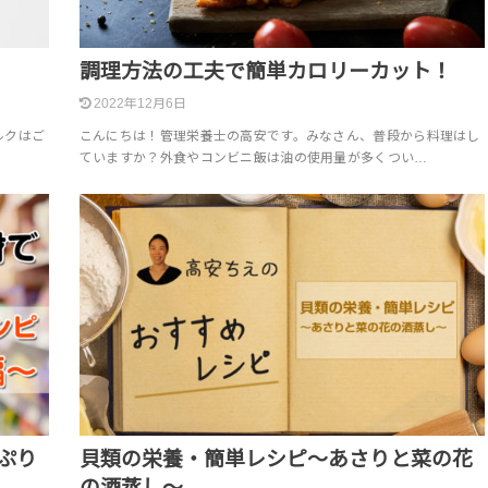
調理方法の工夫で簡単カロリーカット！
2022年12月6日
ルクはご
こんにちは！管理栄養士の高安です。みなさん、普段から料理はし
ていますか？外食やコンビニ飯は油の使用量が多くつい…
ぷり
貝類の栄養・簡単レシピ〜あさりと菜の花
の酒蒸し〜