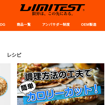
LOG
商品一覧
アンバサダー制度
OEM製造
スポーツ
レシピ
食事と栄養
サポート
レシピ