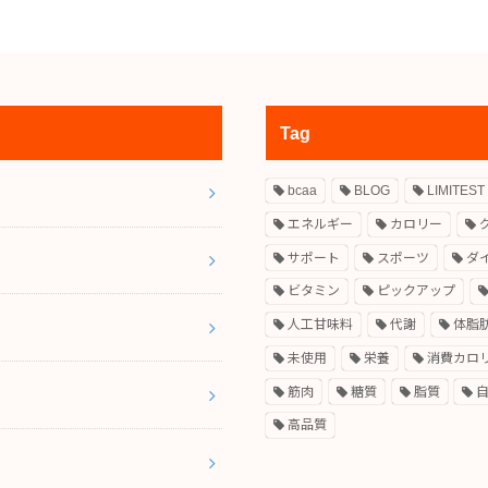
Tag
bcaa
BLOG
LIMITEST
エネルギー
カロリー
サポート
スポーツ
ダ
ビタミン
ピックアップ
人工甘味料
代謝
体脂
未使用
栄養
消費カロ
筋肉
糖質
脂質
高品質