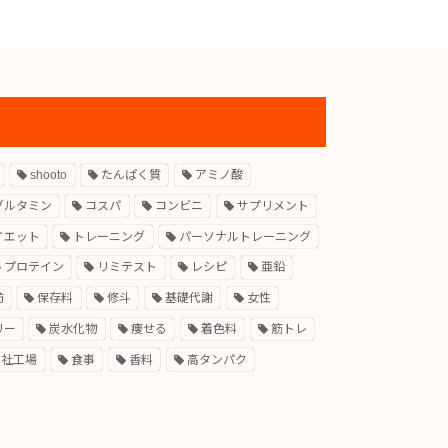
shooto
たんぱく質
アミノ酸
グルタミン
コスパ
コンビニ
サプリメント
イエット
トレーニング
パーソナルトレーニング
プロテイン
リミテスト
レシピ
亜鉛
肪
保存料
修斗
基礎代謝
女性
リー
炭水化物
痩せる
着色料
筋トレ
自社工場
食事
香料
高タンパク