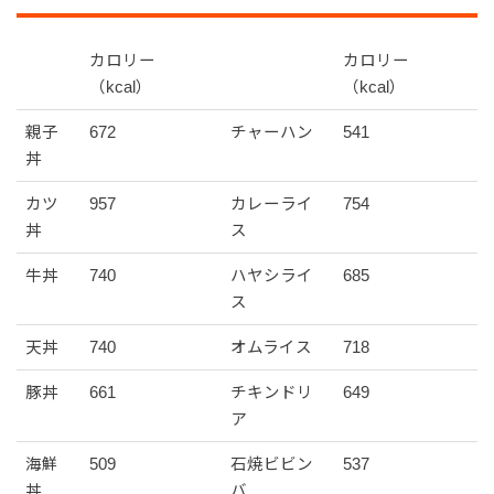
カロリー
カロリー
（kcal）
（kcal）
親子
672
チャーハン
541
丼
カツ
957
カレーライ
754
丼
ス
牛丼
740
ハヤシライ
685
ス
天丼
740
オムライス
718
豚丼
661
チキンドリ
649
ア
海鮮
509
石焼ビビン
537
丼
バ