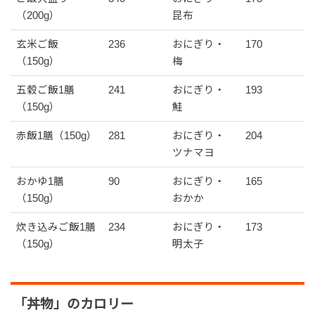
（200g）
昆布
玄米ご飯
236
おにぎり・
170
（150g）
梅
五穀ご飯1膳
241
おにぎり・
193
（150g）
鮭
赤飯1膳（150g）
281
おにぎり・
204
ツナマヨ
おかゆ1膳
90
おにぎり・
165
（150g）
おかか
炊き込みご飯1膳
234
おにぎり・
173
（150g）
明太子
「丼物」のカロリー