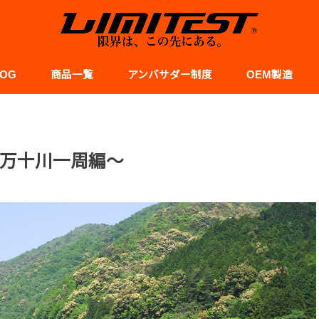
LOG
商品一覧
アンバサダー制度
OEM製造
スポーツ
レシピ
食事と栄養
サポート
万十川一周編〜