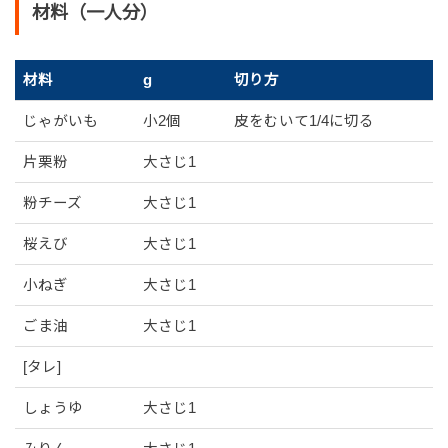
材料（一人分）
材料
g
切り方
じゃがいも
小2個
皮をむいて1/4に切る
片栗粉
大さじ1
粉チーズ
大さじ1
桜えび
大さじ1
小ねぎ
大さじ1
ごま油
大さじ1
[タレ]
しょうゆ
大さじ1