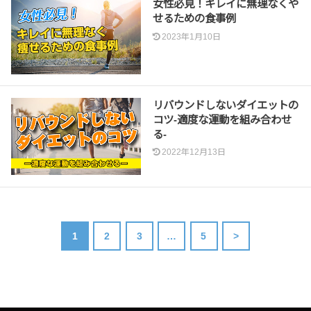
女性必見！キレイに無理なくや
せるための食事例
2023年1月10日
リバウンドしないダイエットの
コツ-適度な運動を組み合わせ
る-
2022年12月13日
1
2
3
…
5
>