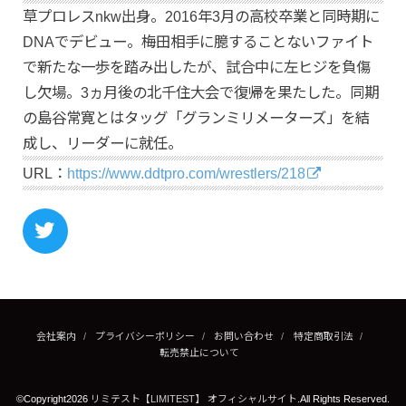
草プロレスnkw出身。2016年3月の高校卒業と同時期に
DNAでデビュー。梅田相手に臆することないファイト
で新たな一歩を踏み出したが、試合中に左ヒジを負傷
し欠場。3ヵ月後の北千住大会で復帰を果たした。同期
の島谷常寛とはタッグ「グランミリメーターズ」を結
成し、リーダーに就任。
URL：
https://www.ddtpro.com/wrestlers/218
会社案内
プライバシーポリシー
お問い合わせ
特定商取引法
転売禁止について
©Copyright2026
リミテスト【LIMITEST】 オフィシャルサイト
.All Rights Reserved.